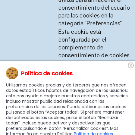
consentimiento del usuario
para las cookies en la
categoría "Preferencias".
Esta cookie está
configurada por el
complemento de
consentimiento de cookies
cookieConsentPrefs
de GDPR. La cookie se
utiliza para almacenar el
Política de cookies
consentimiento del usuario
Utilizamos cookies propias y de terceros que nos ofrecen
para las cookies en la
datos estadísticos hábitos de navegación de los usuarios;
categoría "Preferencias".
esto nos ayuda a mejorar nuestros contenidos y servicios,
incluso mostrar publicidad relacionada con las
preferencias de los usuarios. Puede activar estas cookies
pulsando el botón “Aceptar todas”. Si prefiere mantener
desactivadas estas cookies, pulse el botón “Rechazar
todas”. Incluso puede activar y desactivar las que
prefiera,pulsando el botón “Personalizar cookies”. Más
información en nuestra Política
Política de cookies